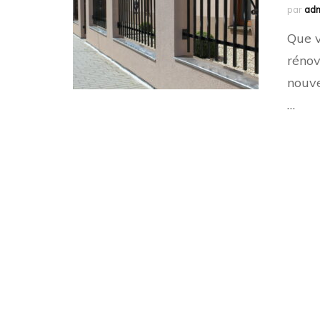
par
ad
Que v
rénov
nouve
…